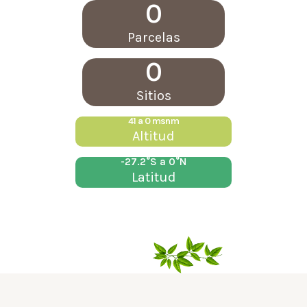
0
Parcelas
0
Sitios
41 a 
0
 msnm
Altitud
-27.2°S a 
0
°N
Latitud