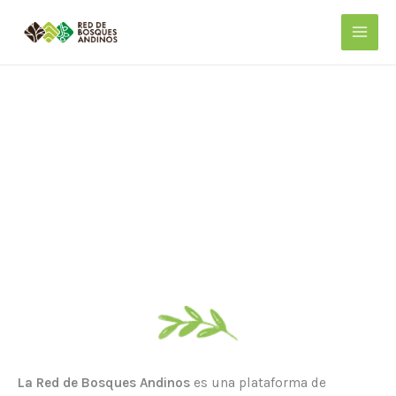
Ir
al
contenido
Foto: Sebastián Crespo
La Red de Bosques Andinos
es una plataforma de